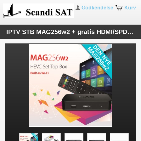
Godkendelse
Kurv
IPTV STB MAG256w2 + gratis HDMI/SPDIF kabel