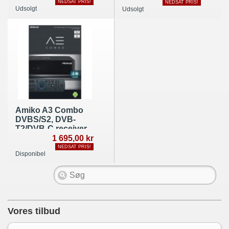
NEDSAT PRIS!
NEDSAT PRIS!
Udsolgt
Udsolgt
Amiko A3 Combo
DVBS/S2, DVB-
T2/DVB-C receiver
1 695,00 kr
NEDSAT PRIS!
Disponibel
Vores tilbud