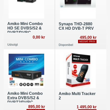
Amiko Mini Combo
Synaps THD-2880
HD SE DVBS/S2 &
CX HD DVB-T PRV
DVBT/DVBC
receiver
0,00 kr
495,00 kr
NEDSAT PRIS!
Udsolgt
Disponibel
Amiko Mini Combo
Amiko Multi Tracker
Extra DVBS/S2 &
2
DVBT2/DVBC
receiver
895,00 kr
1 495,00 kr