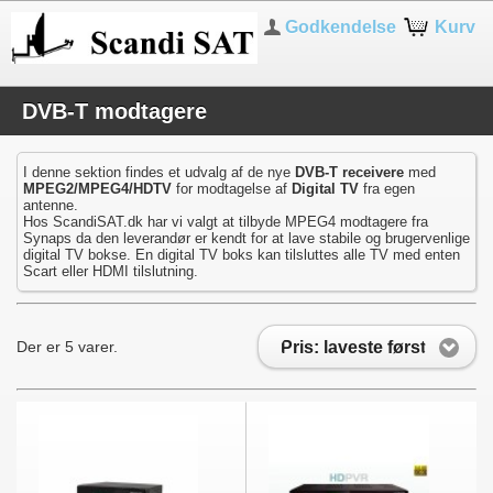
Godkendelse
Kurv
DVB-T modtagere
I denne sektion findes et udvalg af de nye
DVB-T
receivere
med
MPEG2/MPEG4/HDTV
for modtagelse af
Digital TV
fra egen
antenne.
Hos ScandiSAT.dk har vi valgt at tilbyde MPEG4 modtagere fra
Synaps da den leverandør er kendt for at lave stabile og brugervenlige
digital TV bokse. En digital TV boks kan tilsluttes alle TV med enten
Scart eller HDMI tilslutning.
Pris: laveste først
Der er 5 varer.