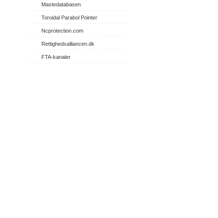
Mastedatabasen
Toroidal Parabol Pointer
Ncprotection.com
Rettighedsalliancen.dk
FTA-kanaler