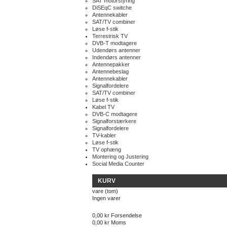
SAT motorstyring
DiSEqC switche
Antennekabler
SAT/TV combiner
Løse f-stik
Terrestrisk TV
DVB-T modtagere
Udendørs antenner
Indendørs antenner
Antennepakker
Antennebeslag
Antennekabler
Signalfordelere
SAT/TV combiner
Løse f-stik
Kabel TV
DVB-C modtagere
Signalforstærkere
Signalfordelere
TV-kabler
Løse f-stik
TV ophæng
Montering og Justering
Social Media Counter
KURV
vare
(tom)
Ingen varer
0,00 kr
Forsendelse
0,00 kr
Moms