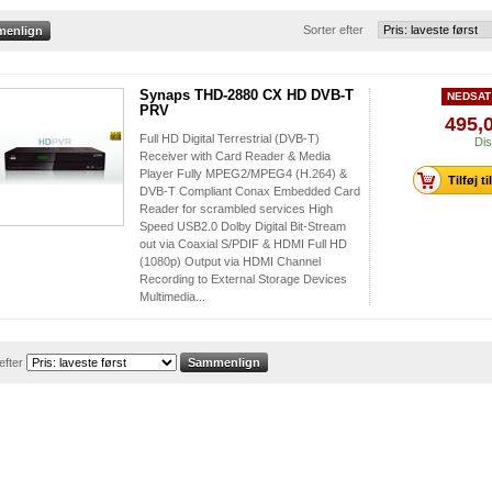
Sorter efter
Synaps THD-2880 CX HD DVB-T
NEDSAT 
PRV
495,0
Full HD Digital Terrestrial (DVB-T)
Dis
Receiver with Card Reader & Media
Player Fully MPEG2/MPEG4 (H.264) &
Tilføj ti
DVB-T Compliant Conax Embedded Card
Reader for scrambled services High
Speed USB2.0 Dolby Digital Bit-Stream
out via Coaxial S/PDIF & HDMI Full HD
(1080p) Output via HDMI Channel
Recording to External Storage Devices
Multimedia...
efter