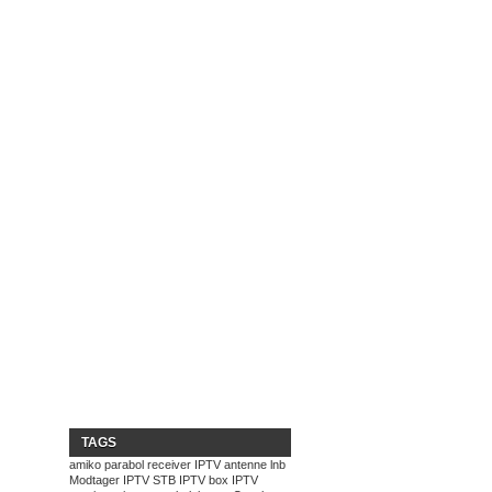
TAGS
amiko
parabol
receiver
IPTV
antenne
lnb
Modtager
IPTV STB
IPTV box
IPTV