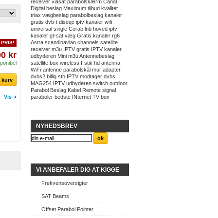
receiver
viasat
parabolskærm
Canal
Digital
beslag
Maximum
tilbud
kvalitet
triax
vægbeslag
parabolbeslag
kanaler
gratis
dvb-t
diseqc
iptv kanaler
wifi
universal
single
Corab
lnb hoved
iptv-
kanaler
gt-sat
væg
Gratis kanaler
rg6
Astra
scandinavian channels
satellite
PRIS!
receiver
m3u IPTV
gratis IPTV kanaler
0 kr
udbyderen
Mini
m3u
Antennebeslag
ponibel
satellite box
wireless
f-stik
hd
antenna
WiFi-antenne
parabolskål
mur
adapter
dvbs2
billig
stb
IPTV modtager
dvbs
l kurv
MAG254
IPTV udbyderen
switch
outdoor
Parabol Beslag
Kabel
Remote
signal
Vis
paraboler
bedste
INternet TV
box
NYHEDSBREV
VI ANBEFALER DIG AT KIGGE
Frekvensoversigter
SAT Beams
Offset Parabol Pointer