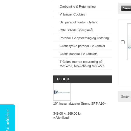
Ombytning & Returnering
Vi bruger Cookies
Din parabolmontør i Jylland
Ofte Stillede Spørgsmål
Parabol-TV opsætning og justering
Gratis tyske parabol-TV kanaler
Gratis danske TV-kanaler!
Trådløs internet opsætning på
MAG254, MAG256 og MAG275
TILBUD
Sorter 
10" lineær aktuator Strong SRT-A10+
Anmeldelser
349,00 kr
269,00 kr
» Alle tilbud