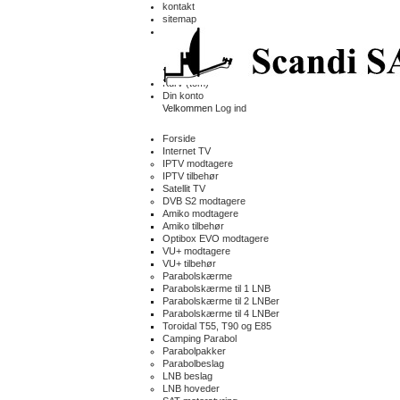
kontakt
sitemap
Kurv
(tom)
Din konto
Velkommen
Log ind
Forside
Internet TV
IPTV modtagere
IPTV tilbehør
Satellit TV
DVB S2 modtagere
Amiko modtagere
Amiko tilbehør
Optibox EVO modtagere
VU+ modtagere
VU+ tilbehør
Parabolskærme
Parabolskærme til 1 LNB
Parabolskærme til 2 LNBer
Parabolskærme til 4 LNBer
Toroidal T55, T90 og E85
Camping Parabol
Parabolpakker
Parabolbeslag
LNB beslag
LNB hoveder