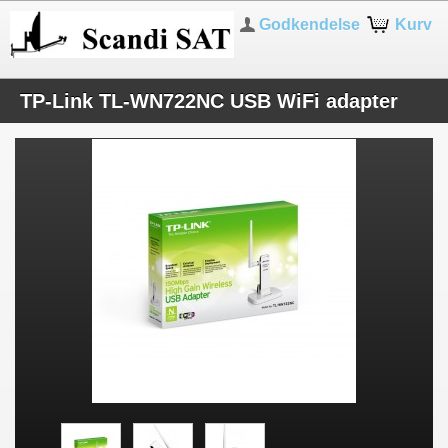
Godkendelse
Kurv
TP-Link TL-WN722NC USB WiFi adapter