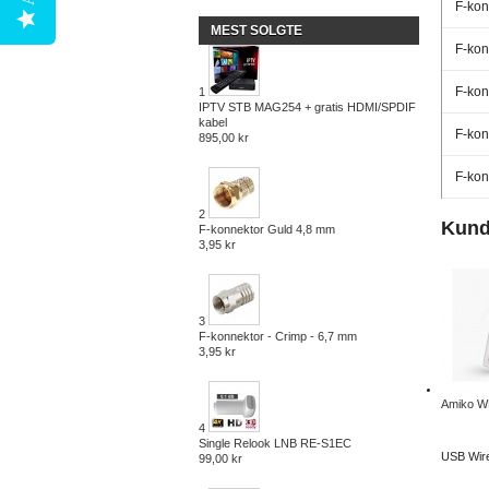
F-kon
MEST SOLGTE
F-kon
F-kon
1
IPTV STB MAG254 + gratis HDMI/SPDIF
kabel
F-kon
895,00 kr
F-kon
2
Kund
F-konnektor Guld 4,8 mm
3,95 kr
3
F-konnektor - Crimp - 6,7 mm
3,95 kr
Amiko W
4
Single Relook LNB RE-S1EC
USB Wire
99,00 kr