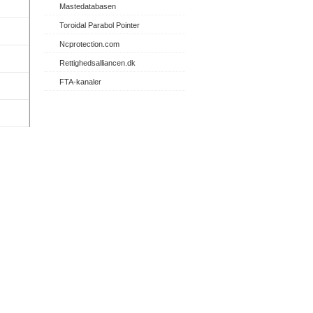
Mastedatabasen
Toroidal Parabol Pointer
Ncprotection.com
Rettighedsalliancen.dk
FTA-kanaler