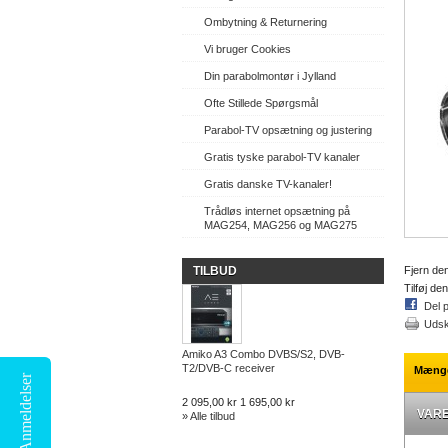
Ombytning & Returnering
Vi bruger Cookies
Din parabolmontør i Jylland
Ofte Stillede Spørgsmål
Parabol-TV opsætning og justering
Gratis tyske parabol-TV kanaler
Gratis danske TV-kanaler!
Trådløs internet opsætning på
MAG254, MAG256 og MAG275
TILBUD
Fjern den
Tilføj den
Del 
Udsk
Amiko A3 Combo DVBS/S2, DVB-
T2/DVB-C receiver
Mængd
Anmeldelser
2 095,00 kr
1 695,00 kr
VAR
» Alle tilbud