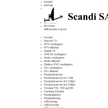
kontakt
sitemap
Kurv
(tom)
Din konto
Velkommen
Log ind
Forside
Internet TV
IPTV modtagere
IPTV tilbehør
Satellit TV
DVB S2 modtagere
Amiko modtagere
Amiko tilbehør
Optibox EVO modtagere
VU+ modtagere
VU+ tilbehør
Parabolskærme
Parabolskærme til 1 LNB
Parabolskærme til 2 LNBer
Parabolskærme til 4 LNBer
Toroidal T55, T90 og E85
Camping Parabol
Parabolpakker
Parabolbeslag
LNB beslag
LNB hoveder