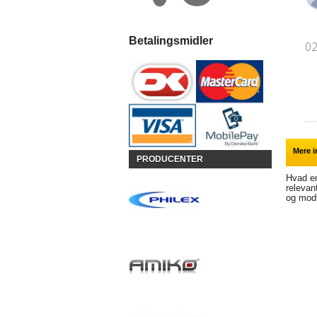
Betalingsmidler
02
Mere i
PRODUCENTER
Hvad en
relevant
og modt