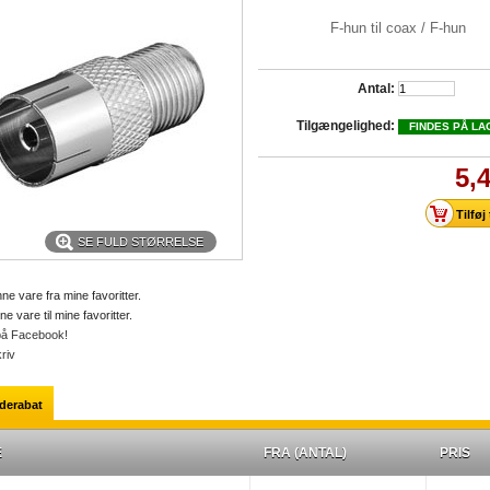
F-hun til coax / F-hun
Antal:
Tilgængelighed:
FINDES PÅ LA
5,
SE FULD STØRRELSE
ne vare fra mine favoritter.
ne vare til mine favoritter.
på Facebook!
riv
erabat
E
FRA (ANTAL)
PRIS