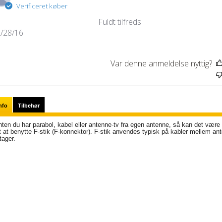
Verificeret køber
Fuldt tilfreds
Udgivelsesdato
/28/16
Var denne anmeldelse nyttig?
nfo
Tilbehør
ten du har parabol, kabel eller antenne-tv fra egen antenne, så kan det være
 at benytte F-stik (
F-konnektor
).
F-stik anvendes typisk på kabler mellem an
ager.