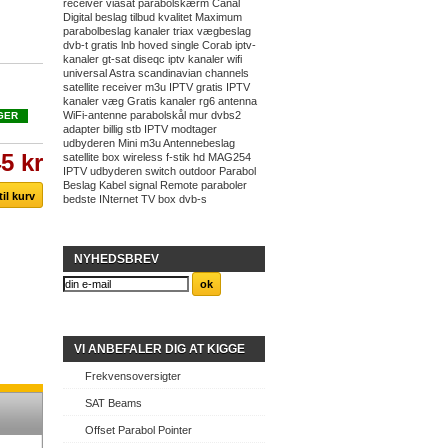
receiver
viasat
parabolskærm
Canal
Digital
beslag
tilbud
kvalitet
Maximum
parabolbeslag
kanaler
triax
vægbeslag
dvb-t
gratis
lnb hoved
single
Corab
iptv-
kanaler
gt-sat
diseqc
iptv kanaler
wifi
universal
Astra
scandinavian channels
satellite receiver
m3u IPTV
gratis IPTV
kanaler
væg
Gratis kanaler
rg6
antenna
WiFi-antenne
parabolskål
mur
dvbs2
GER
adapter
billig
stb
IPTV modtager
udbyderen
Mini
m3u
Antennebeslag
45 kr
satellite box
wireless
f-stik
hd
MAG254
IPTV udbyderen
switch
outdoor
Parabol
Beslag
Kabel
signal
Remote
paraboler
bedste
INternet TV
box
dvb-s
NYHEDSBREV
VI ANBEFALER DIG AT KIGGE
Frekvensoversigter
SAT Beams
Offset Parabol Pointer