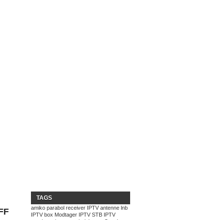
TAGS
amiko
parabol
receiver
IPTV
antenne
lnb
FF
IPTV box
Modtager
IPTV STB
IPTV