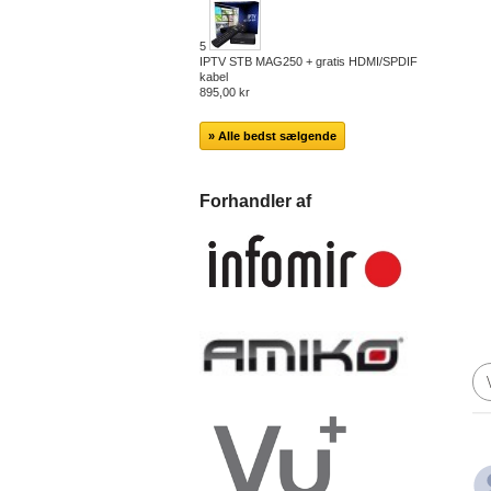
5
IPTV STB MAG250 + gratis HDMI/SPDIF
kabel
895,00 kr
» Alle bedst sælgende
Forhandler af