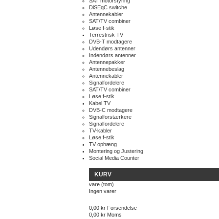
SAT motorstyring
DiSEqC switche
Antennekabler
SAT/TV combiner
Løse f-stik
Terrestrisk TV
DVB-T modtagere
Udendørs antenner
Indendørs antenner
Antennepakker
Antennebeslag
Antennekabler
Signalfordelere
SAT/TV combiner
Løse f-stik
Kabel TV
DVB-C modtagere
Signalforstærkere
Signalfordelere
TV-kabler
Løse f-stik
TV ophæng
Montering og Justering
Social Media Counter
KURV
vare
(tom)
Ingen varer
0,00 kr
Forsendelse
0,00 kr
Moms