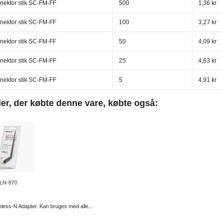
nektor stik SC-FM-FF
500
1,36 kr
nektor stik SC-FM-FF
100
3,27 kr
nektor stik SC-FM-FF
50
4,09 kr
nektor stik SC-FM-FF
25
4,63 kr
nektor stik SC-FM-FF
5
4,91 kr
er, der købte denne vare, købte også:
LN-870
less-N Adapter. Kan bruges med alle...