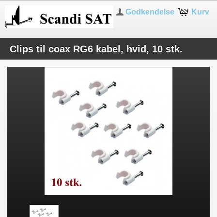
Godkendelse
Kurv
Clips til coax RG6 kabel, hvid, 10 stk.